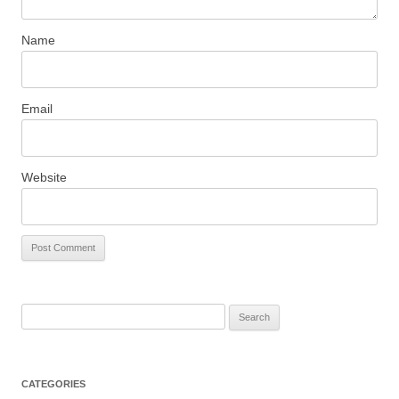
Name
Email
Website
S
e
a
r
CATEGORIES