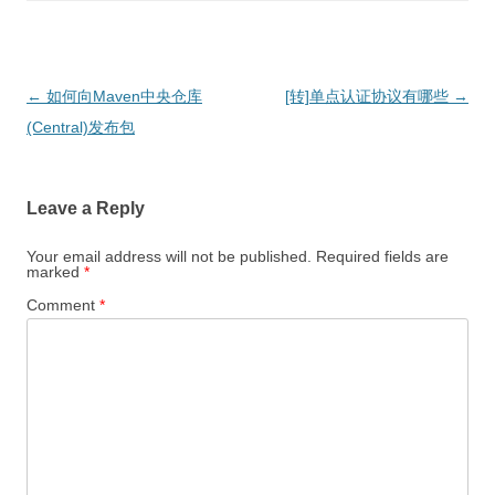
Post
←
如何向Maven中央仓库
[转]单点认证协议有哪些
→
navigation
(Central)发布包
Leave a Reply
Your email address will not be published.
Required fields are
marked
*
Comment
*