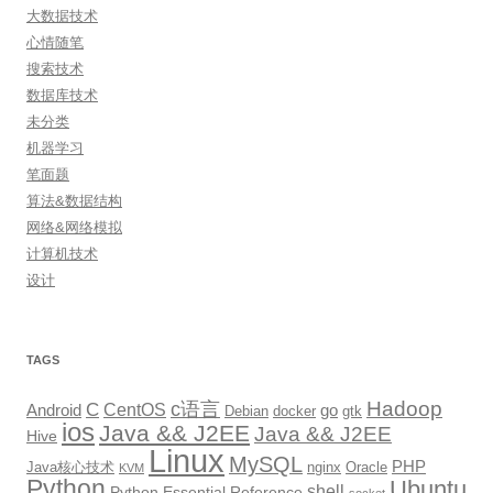
大数据技术
心情随笔
搜索技术
数据库技术
未分类
机器学习
笔面题
算法&数据结构
网络&网络模拟
计算机技术
设计
TAGS
Hadoop
c语言
C
CentOS
go
Android
Debian
docker
gtk
ios
Java && J2EE
Java && J2EE
Hive
Linux
MySQL
PHP
Java核心技术
nginx
Oracle
KVM
Python
Ubuntu
shell
Python Essential Reference