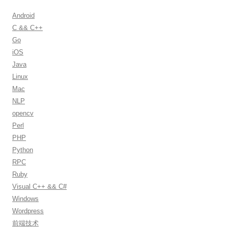
c
h
Android
f
C && C++
o
Go
r
iOS
:
Java
Linux
Mac
NLP
opencv
Perl
PHP
Python
RPC
Ruby
Visual C++ && C#
Windows
Wordpress
前端技术