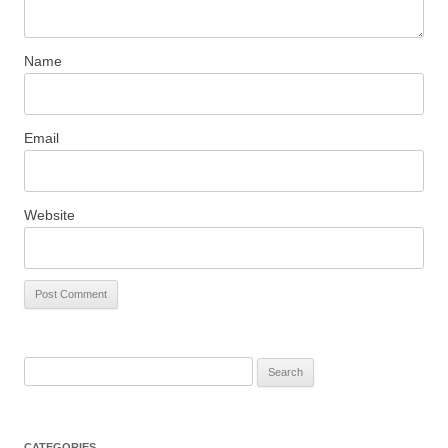
Name
Email
Website
S
e
a
r
CATEGORIES