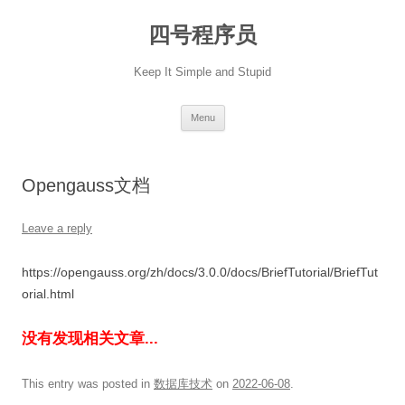
Skip
to
四号程序员
content
Keep It Simple and Stupid
Menu
Opengauss文档
Leave a reply
https://opengauss.org/zh/docs/3.0.0/docs/BriefTutorial/BriefTut
orial.html
没有发现相关文章...
This entry was posted in
数据库技术
on
2022-06-08
.