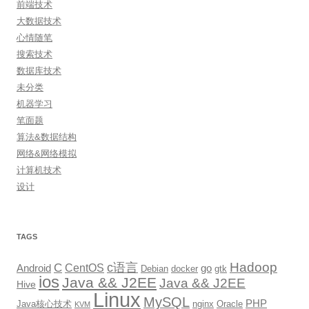
前端技术
大数据技术
心情随笔
搜索技术
数据库技术
未分类
机器学习
笔面题
算法&数据结构
网络&网络模拟
计算机技术
设计
TAGS
Hadoop
c语言
C
CentOS
go
Android
Debian
docker
gtk
ios
Java && J2EE
Java && J2EE
Hive
Linux
MySQL
PHP
Java核心技术
nginx
Oracle
KVM