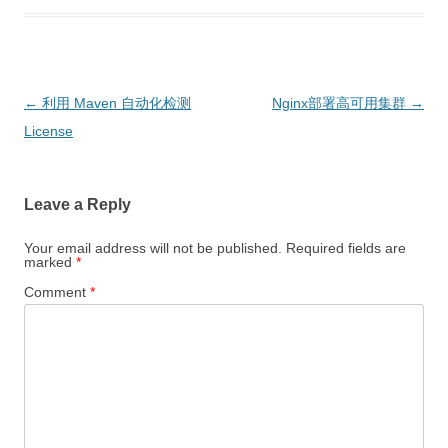
Post
←
利用 Maven 自动化检测
Nginx部署高可用集群
→
navigation
License
Leave a Reply
Your email address will not be published.
Required fields are
marked
*
Comment
*