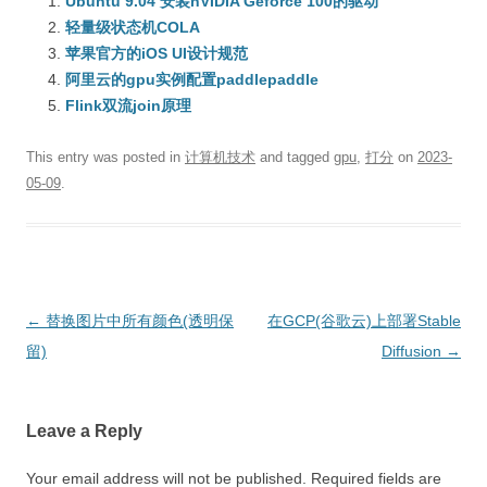
Ubuntu 9.04 安装nVIDIA Geforce 100的驱动
轻量级状态机COLA
苹果官方的iOS UI设计规范
阿里云的gpu实例配置paddlepaddle
Flink双流join原理
This entry was posted in
计算机技术
and tagged
gpu
,
打分
on
2023-
05-09
.
Post
←
替换图片中所有颜色(透明保
在GCP(谷歌云)上部署Stable
navigation
留)
Diffusion
→
Leave a Reply
Your email address will not be published.
Required fields are