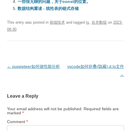
一些很无聊的问题，关于const的位置。
数据结构重读 - 线性表的链式存储
This entry was posted in
前端技术
and tagged
ts
,
合并数组
on
2023-
08-30
.
Post
←
puppeteer如何做性能分析
vscode如何折叠(隐藏).d.ts文件
navigation
→
Leave a Reply
Your email address will not be published.
Required fields are
marked
*
Comment
*