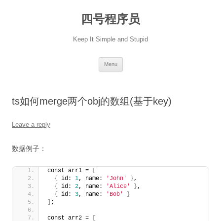
Skip
to
四号程序员
content
Keep It Simple and Stupid
Menu
ts如何merge两个obj的数组(基于key)
Leave a reply
数据例子：
const arr1 = 
[
{
 id: 
1
, name: 
'John'
}
,
{
 id: 
2
, name: 
'Alice'
}
,
{
 id: 
3
, name: 
'Bob'
}
]
;
const arr2 = 
[