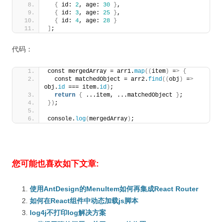
{
 id: 
2
, age: 
30
}
,
{
 id: 
3
, age: 
25
}
,
{
 id: 
4
, age: 
28
}
]
;
代码：
const mergedArray = arr1.
map
((
item
)
 =
>
{
  const matchedObject = arr2.
find
((
obj
)
 =
>
obj.
id
 === item.
id
)
;
return
{
 ...item, ...matchedObject 
}
;
})
;
console.
log
(
mergedArray
)
;
您可能也喜欢如下文章:
使用AntDesign的MenuItem如何再集成React Router
如何在React组件中动态加载js脚本
log4j不打印log解决方案