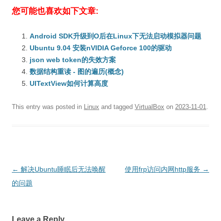
您可能也喜欢如下文章:
Android SDK升级到O后在Linux下无法启动模拟器问题
Ubuntu 9.04 安装nVIDIA Geforce 100的驱动
json web token的失效方案
数据结构重读 - 图的遍历(概念)
UITextView如何计算高度
This entry was posted in
Linux
and tagged
VirtualBox
on
2023-11-01
.
Post
←
解决Ubuntu睡眠后无法唤醒
使用frp访问内网http服务
→
navigation
的问题
Leave a Reply