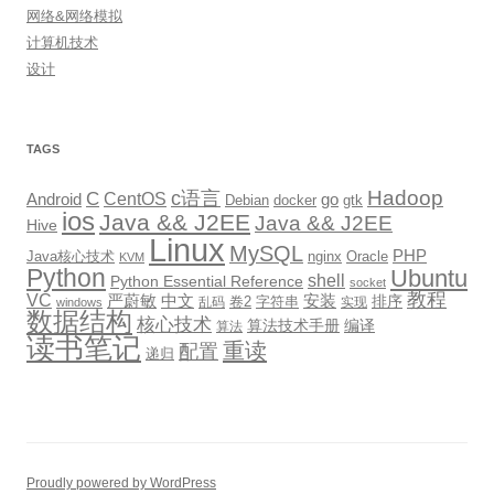
网络&网络模拟
计算机技术
设计
TAGS
Hadoop
c语言
C
CentOS
go
Android
Debian
docker
gtk
ios
Java && J2EE
Java && J2EE
Hive
Linux
MySQL
PHP
Java核心技术
nginx
Oracle
KVM
Python
Ubuntu
shell
Python Essential Reference
socket
教程
VC
严蔚敏
中文
安装
排序
卷2
字符串
乱码
实现
windows
数据结构
核心技术
算法技术手册
编译
算法
读书笔记
重读
配置
递归
Proudly powered by WordPress