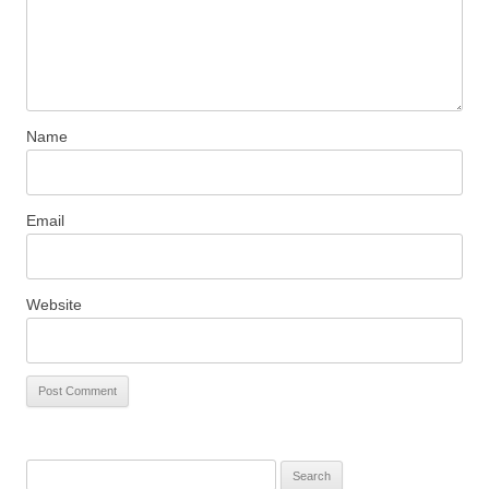
Name
Email
Website
S