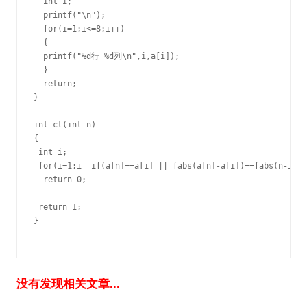
  int i;

  printf("\n");

  for(i=1;i<=8;i++)

  {

  printf("%d行 %d列\n",i,a[i]);

  }

  return;

}

int ct(int n)

{

 int i;

 for(i=1;i  if(a[n]==a[i] || fabs(a[n]-a[i])==fabs(n-i))

  return 0;

 return 1;

}

没有发现相关文章...