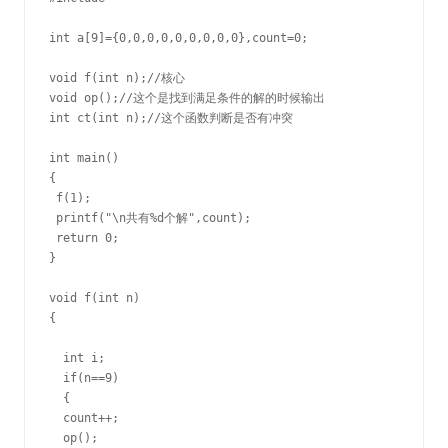
int a[9]={0,0,0,0,0,0,0,0,0},count=0;

void f(int n);//核心

void op();//这个是找到满足条件的解的时候输出

int ct(int n);//这个函数判断是否有冲突

int main()

{

 f(1);

 printf("\n共有%d个解",count);

 return 0;

}

void f(int n)

{

  int i;

  if(n==9)

  {

  count++;

  op();
