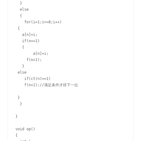
  }

  else

  {

    for(i=1;i<=8;i++)

 {

   a[n]=i;

   if(n==1)

   {

        a[n]=i;

     f(n+1);

   }

 else

    if(ct(n)==1)

    f(n+1);//满足条件才排下一位

 }

  }

}

void op()

{
