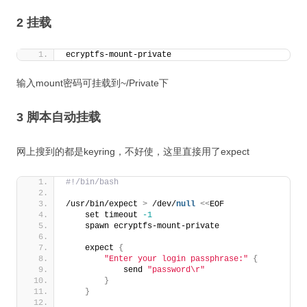
2 挂载
ecryptfs-mount-private
输入mount密码可挂载到~/Private下
3 脚本自动挂载
网上搜到的都是keyring，不好使，这里直接用了expect
#!/bin/bash
/usr/bin/expect 
>
 /dev/
null
<<
EOF
    set timeout 
-1
    spawn ecryptfs-mount-private
    expect 
{
"Enter your login passphrase:"
{
            send 
"password\r"
}
}