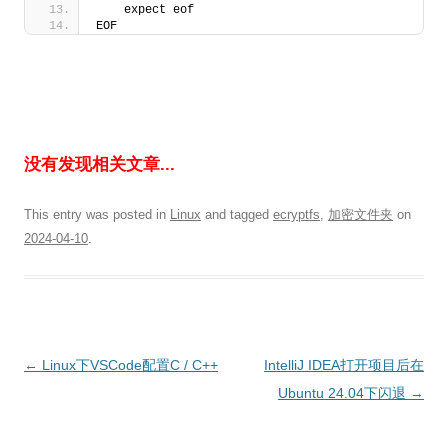
    expect eof
EOF
没有发现相关文章...
This entry was posted in
Linux
and tagged
ecryptfs
,
加密文件夹
on
2024-04-10
.
Post
←
Linux下VSCode配置C / C++
IntelliJ IDEA打开项目后在
navigation
Ubuntu 24.04下闪退
→