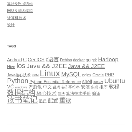
算法&数据结构
网络&网络模拟
计算机技术
设计
TAGS
Hadoop
c语言
C
CentOS
go
Android
Debian
docker
gtk
ios
Java && J2EE
Java && J2EE
Hive
Linux
MySQL
PHP
Java核心技术
nginx
Oracle
KVM
Python
Ubuntu
shell
Python Essential Reference
socket
教程
VC
严蔚敏
中文
安装
排序
卷2
字符串
乱码
实现
windows
数据结构
核心技术
算法技术手册
编译
算法
读书笔记
重读
配置
递归