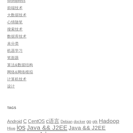
Wordpress
前端技术
大数据技术
心情随笔
搜索技术
数据库技术
未分类
机器学习
笔面题
算法&数据结构
网络&网络模拟
计算机技术
设计
TAGS
Hadoop
c语言
C
CentOS
go
Android
Debian
docker
gtk
ios
Java && J2EE
Java && J2EE
Hive