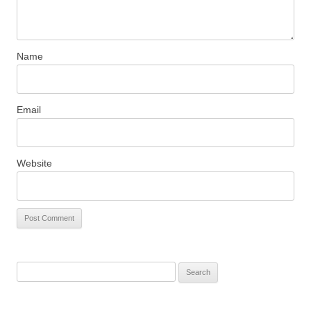
Name
Email
Website
S
e
a