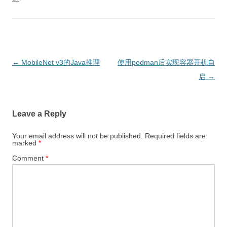
Post
←
MobileNet v3的Java推理
使用podman后实现容器开机自
navigation
启
→
Leave a Reply
Your email address will not be published.
Required fields are
marked
*
Comment
*