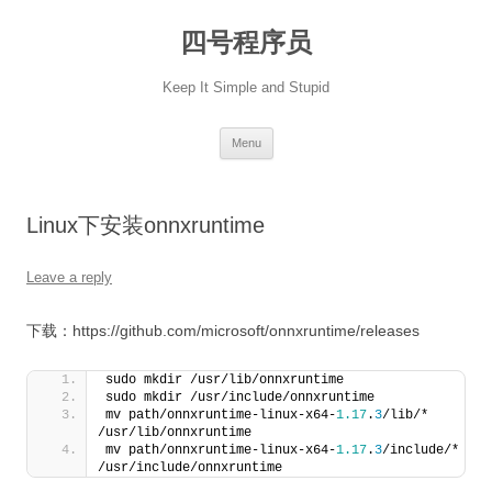
Skip
to
四号程序员
content
Keep It Simple and Stupid
Menu
Linux下安装onnxruntime
Leave a reply
下载：https://github.com/microsoft/onnxruntime/releases
sudo mkdir /usr/lib/onnxruntime
sudo mkdir /usr/include/onnxruntime
mv path/onnxruntime-linux-x64-
1.17
.
3
/lib/* 
/usr/lib/onnxruntime
mv path/onnxruntime-linux-x64-
1.17
.
3
/include/* 
/usr/include/onnxruntime