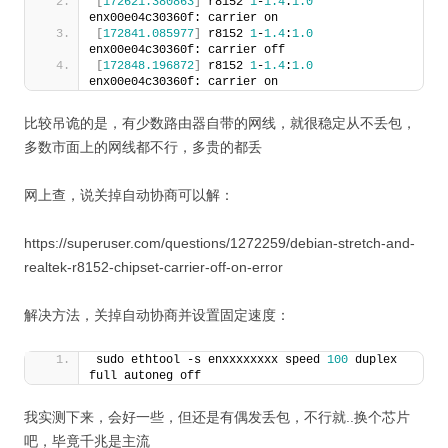
[
172621.380863
]
 r8152 
1
-
1.4
:
1.0
enx00e04c30360f: carrier on
[
172841.085977
]
 r8152 
1
-
1.4
:
1.0
enx00e04c30360f: carrier off
[
172848.196872
]
 r8152 
1
-
1.4
:
1.0
enx00e04c30360f: carrier on
比较吊诡的是，有少数路由器自带的网线，就很稳定从不丢包，
多数市面上的网线都不行，多贵的都丢
网上查，说关掉自动协商可以解：
https://superuser.com/questions/1272259/debian-stretch-and-
realtek-r8152-chipset-carrier-off-on-error
解决方法，关掉自动协商并设置固定速度：
sudo ethtool -s enxxxxxxxx speed 
100
 duplex 
full autoneg off
我实测下来，会好一些，但还是有偶发丢包，不行就..换个芯片
吧，毕竟千兆是主流