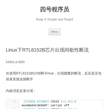
Skip
to
四号程序员
content
Keep It Simple and Stupid
Menu
Linux下RTL8152B芯片出现间歇性断流
Leave a reply
在使用RTL8152的USB网卡Hub，出现频繁的断流，反应是丢包
或者直接连接断开
内核消息反复出现：
[
172618.973465
]
 r8152 
1
-
1.4
:
1.0
enx00e04c30360f: carrier off