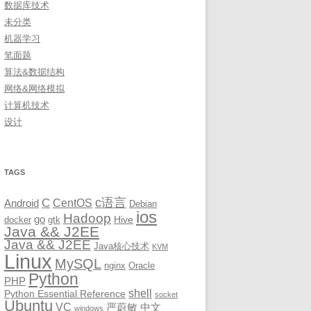
数据库技术
未分类
机器学习
笔面题
算法&数据结构
网络&网络模拟
计算机技术
设计
TAGS
c语言
C
CentOS
Android
Debian
ios
Hadoop
go
Hive
docker
gtk
Java && J2EE
Java && J2EE
Java核心技术
KVM
Linux
MySQL
nginx
Oracle
Python
PHP
shell
Python Essential Reference
socket
Ubuntu
VC
严蔚敏
中文
windows