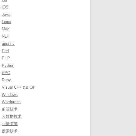
r
iOS
:
Java
Linux
Mac
NLP
opencv
Perl
PHP
Python
RPC
Ruby
Visual C++ && C#
Windows
Wordpress
前端技术
大数据技术
心情随笔
搜索技术