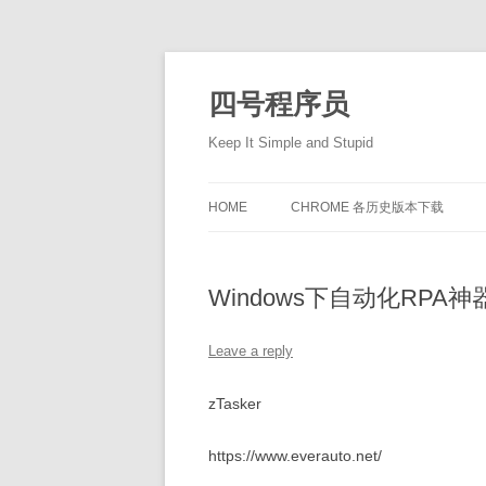
Skip
to
content
四号程序员
Keep It Simple and Stupid
HOME
CHROME 各历史版本下载
Windows下自动化RPA神器z
Leave a reply
zTasker
https://www.everauto.net/