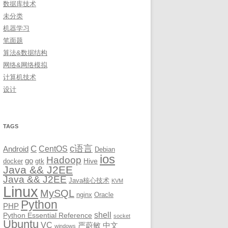
数据库技术
未分类
机器学习
笔面题
算法&数据结构
网络&网络模拟
计算机技术
设计
TAGS
c语言
C
CentOS
Android
Debian
ios
Hadoop
go
Hive
docker
gtk
Java && J2EE
Java && J2EE
Java核心技术
KVM
Linux
MySQL
nginx
Oracle
Python
PHP
shell
Python Essential Reference
socket
Ubuntu
VC
严蔚敏
中文
windows