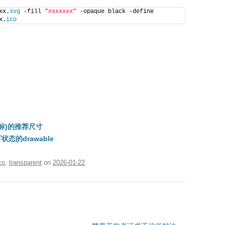
xx.
svg
 -fill 
"#xxxxxx"
 -opaque black -define 
x.
ico
图标)的推荐尺寸
态的drawable
co
,
transparent
on
2026-01-22
.