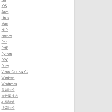
r
iOS
:
Java
Linux
Mac
NLP
opencv
Perl
PHP
Python
RPC
Ruby
Visual C++ && C#
Windows
Wordpress
前端技术
大数据技术
心情随笔
搜索技术