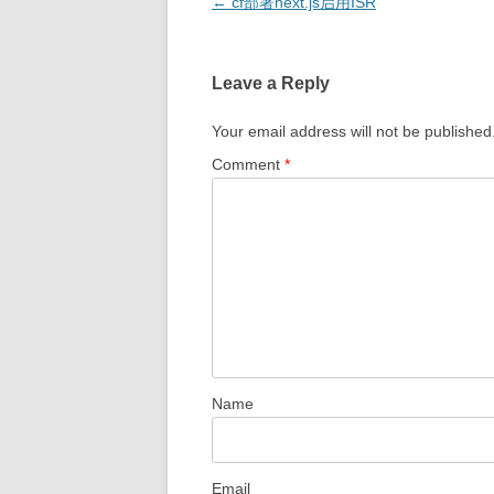
Post
←
cf部署next.js启用ISR
navigation
Leave a Reply
Your email address will not be published
Comment
*
Name
Email