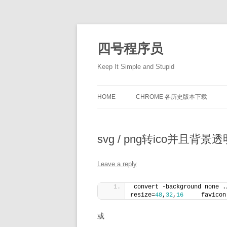
Skip
to
content
四号程序员
Keep It Simple and Stupid
HOME
CHROME 各历史版本下载
svg / png转ico并且背景透
Leave a reply
convert -background none .
resize=
48
,
32
,
16
     favicon
或