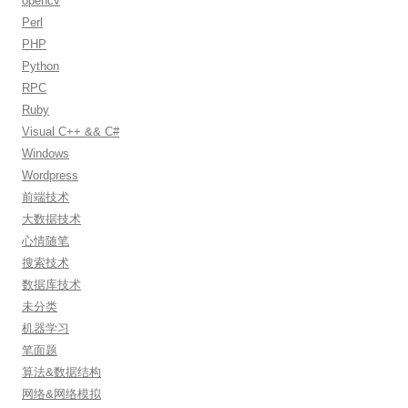
opencv
Perl
PHP
Python
RPC
Ruby
Visual C++ && C#
Windows
Wordpress
前端技术
大数据技术
心情随笔
搜索技术
数据库技术
未分类
机器学习
笔面题
算法&数据结构
网络&网络模拟