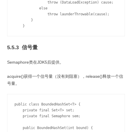
                throw (DataLoadException) cause;

            else

                throw launderThrowable(cause);

        }

    }
5.5.3 信号量
Semaphore类在JDK5后提供。
acquire()获得一个信号量（没有则阻塞），release()释放一个信
号量。
public class BoundedHashSet<T> {

    private final Set<T> set;

    private final Semaphore sem;

    public BoundedHashSet(int bound) {
