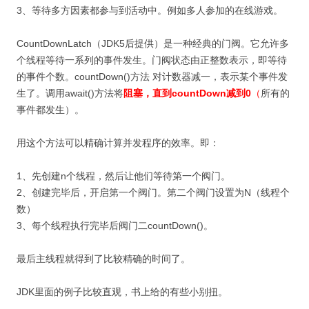
3、等待多方因素都参与到活动中。例如多人参加的在线游戏。
CountDownLatch（JDK5后提供）是一种经典的门阀。它允许多
个线程等待一系列的事件发生。门阀状态由正整数表示，即等待
的事件个数。countDown()方法 对计数器减一，表示某个事件发
生了。调用await()方法将
阻塞，直到countDown减到0
（
所有的
事件都发生）。
用这个方法可以精确计算并发程序的效率。即：
1、先创建n个线程，然后让他们等待第一个阀门。
2、创建完毕后，开启第一个阀门。第二个阀门设置为N（线程个
数）
3、每个线程执行完毕后阀门二countDown()。
最后主线程就得到了比较精确的时间了。
JDK里面的例子比较直观，书上给的有些小别扭。