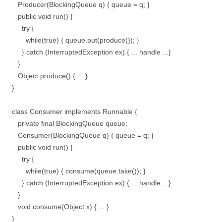
Producer(BlockingQueue q) { queue = q; }
public void run() {
try {
while(true) { queue.put(produce()); }
} catch (InterruptedException ex) { ... handle ...}
}
Object produce() { ... }
}
class Consumer implements Runnable {
private final BlockingQueue queue;
Consumer(BlockingQueue q) { queue = q; }
public void run() {
try {
while(true) { consume(queue.take()); }
} catch (InterruptedException ex) { ... handle ...}
}
void consume(Object x) { ... }
}