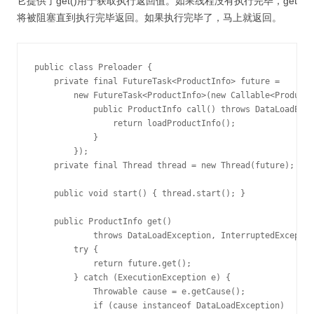
它提供了get()用于获取执行返回值。如果线程没有执行完毕，get
将被阻塞直到执行完毕返回。如果执行完毕了，马上就返回。
public class Preloader {

    private final FutureTask<ProductInfo> future =

        new FutureTask<ProductInfo>(new Callable<ProductI
            public ProductInfo call() throws DataLoadExce
                return loadProductInfo();

            }

        });

    private final Thread thread = new Thread(future);

    public void start() { thread.start(); }

    public ProductInfo get()

            throws DataLoadException, InterruptedExceptio
        try {

            return future.get();

        } catch (ExecutionException e) {

            Throwable cause = e.getCause();

            if (cause instanceof DataLoadException)
