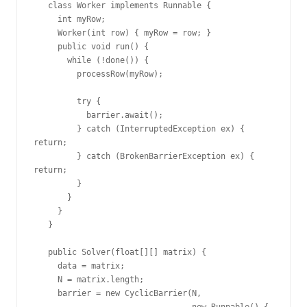
   class Worker implements Runnable {

     int myRow;

     Worker(int row) { myRow = row; }

     public void run() {

       while (!done()) {

         processRow(myRow);

         try {

           barrier.await();

         } catch (InterruptedException ex) {

return;

         } catch (BrokenBarrierException ex) {

return;

         }

       }

     }

   }

   public Solver(float[][] matrix) {

     data = matrix;

     N = matrix.length;

     barrier = new CyclicBarrier(N,
