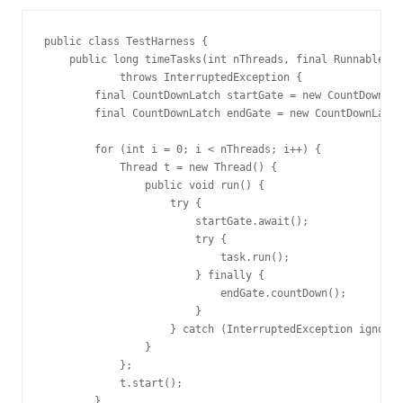
public class TestHarness {

    public long timeTasks(int nThreads, final Runnable ta
            throws InterruptedException {

        final CountDownLatch startGate = new CountDownLat
        final CountDownLatch endGate = new CountDownLatch
        for (int i = 0; i < nThreads; i++) {

            Thread t = new Thread() {

                public void run() {

                    try {

                        startGate.await();

                        try {

                            task.run();

                        } finally {

                            endGate.countDown();

                        }

                    } catch (InterruptedException ignored
                }

            };

            t.start();

        }
