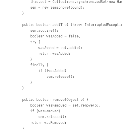
        this.set = Collections.synchronizedSet(new HashSe
        sem = new Semaphore(bound);

    }

    public boolean add(T o) throws InterruptedException {

        sem.acquire();

        boolean wasAdded = false;

        try {

            wasAdded = set.add(o);

            return wasAdded;

        }

        finally {

            if (!wasAdded)

                sem.release();

        }

    }

    public boolean remove(Object o) {

        boolean wasRemoved = set.remove(o);

        if (wasRemoved)

            sem.release();

        return wasRemoved;

    }
