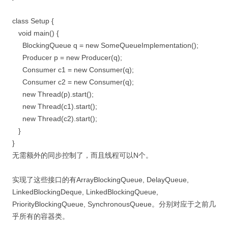
class Setup {
void main() {
BlockingQueue q = new SomeQueueImplementation();
Producer p = new Producer(q);
Consumer c1 = new Consumer(q);
Consumer c2 = new Consumer(q);
new Thread(p).start();
new Thread(c1).start();
new Thread(c2).start();
}
}
无需额外的同步控制了，而且线程可以N个。
实现了这些接口的有ArrayBlockingQueue, DelayQueue,
LinkedBlockingDeque, LinkedBlockingQueue,
PriorityBlockingQueue, SynchronousQueue。分别对应于之前几
乎所有的容器类。