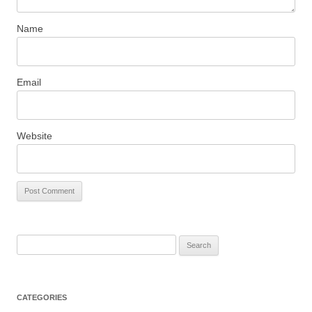
Name
Email
Website
S
e
a
r
CATEGORIES
c