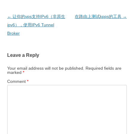
Post
←
让你的vps支持IPv6（非原生
在路由上测试kpps的工具
→
navigation
ipv6），使用IPv6 Tunnel
Broker
Leave a Reply
Your email address will not be published.
Required fields are
marked
*
Comment
*