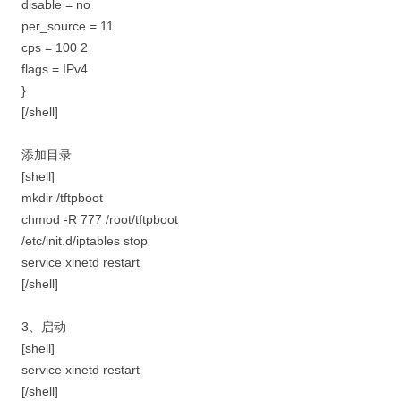
disable = no
per_source = 11
cps = 100 2
flags = IPv4
}
[/shell]
添加目录
[shell]
mkdir /tftpboot
chmod -R 777 /root/tftpboot
/etc/init.d/iptables stop
service xinetd restart
[/shell]
3、启动
[shell]
service xinetd restart
[/shell]