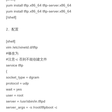
yum install tftp.x86_64 tftp-server.x86_64
yum install tftp.x86_64 tftp-server.x86_64
[/shell]
2、配置
[shell]
vim /etc/xinetd.d/tftp
#修改为
#注意-c 否则不能创建文件
service tftp
{
socket_type = dgram
protocol = udp
wait = yes
user = root
server = /usr/sbin/in.tftpd
server_args = -s /root/tftpboot -c