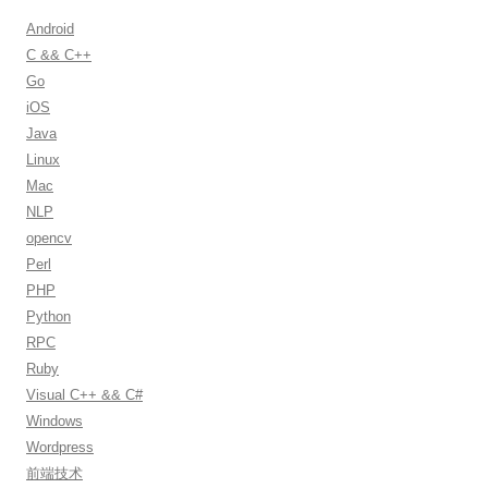
h
Android
f
C && C++
o
Go
r
iOS
:
Java
Linux
Mac
NLP
opencv
Perl
PHP
Python
RPC
Ruby
Visual C++ && C#
Windows
Wordpress
前端技术