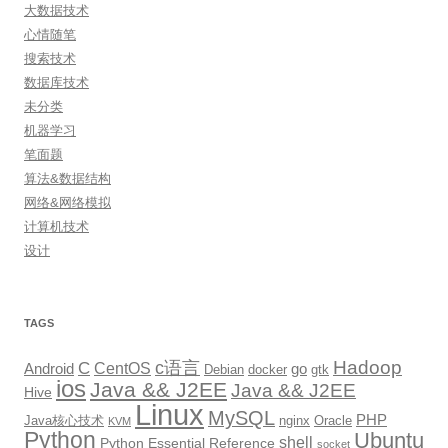
大数据技术
心情随笔
搜索技术
数据库技术
未分类
机器学习
笔面题
算法&数据结构
网络&网络模拟
计算机技术
设计
TAGS
Hadoop
c语言
C
CentOS
go
Android
Debian
docker
gtk
ios
Java && J2EE
Java && J2EE
Hive
Linux
MySQL
PHP
Java核心技术
nginx
Oracle
KVM
Python
Ubuntu
shell
Python Essential Reference
socket