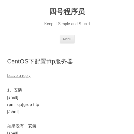
Skip
to
四号程序员
content
Keep It Simple and Stupid
Menu
CentOS下配置tftp服务器
Leave a reply
1、安装
[shell]
rpm -qa|grep tftp
[/shell]
如果没有，安装
[shell]