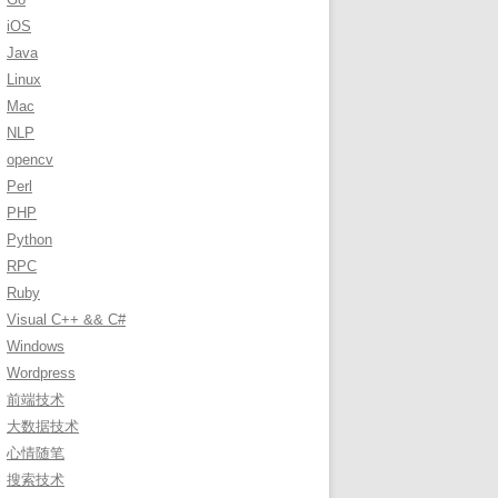
r
iOS
:
Java
Linux
Mac
NLP
opencv
Perl
PHP
Python
RPC
Ruby
Visual C++ && C#
Windows
Wordpress
前端技术
大数据技术
心情随笔
搜索技术