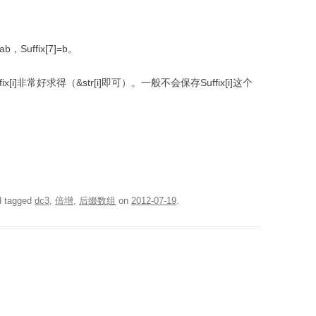
b，Suffix[7]=b。
]非常好求得（&str[i]即可）。一般不会保存Suffix[i]这个
 tagged
dc3
,
倍增
,
后缀数组
on
2012-07-19
.