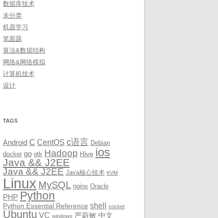
数据库技术
未分类
机器学习
笔面题
算法&数据结构
网络&网络模拟
计算机技术
设计
TAGS
c语言
C
CentOS
Android
Debian
ios
Hadoop
go
Hive
docker
gtk
Java && J2EE
Java && J2EE
Java核心技术
KVM
Linux
MySQL
nginx
Oracle
Python
PHP
shell
Python Essential Reference
socket
Ubuntu
VC
严蔚敏
中文
windows