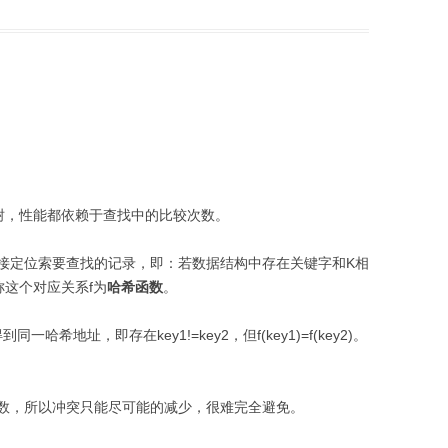
树，性能都依赖于查找中的比较次数。
接定位索要查找的记录，即：若数据结构中存在关键字和K相
称这个对应关系f为
哈希函数
。
到同一哈希地址，即存在key1!=key2，但f(key1)=f(key2)。
数，所以冲突只能尽可能的减少，很难完全避免。