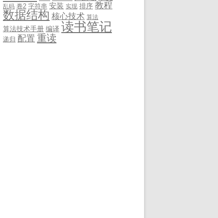
教程
安装
排序
卷2
字符串
乱码
实现
数据结构
核心技术
算法
读书笔记
算法技术手册
编译
重读
配置
递归