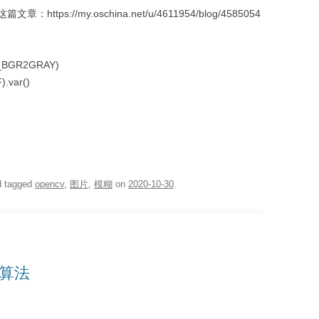
s://my.oschina.net/u/4611954/blog/4585054
OR_BGR2GRAY)
).var()
 tagged
opencv
,
图片
,
模糊
on
2020-10-30
.
名算法