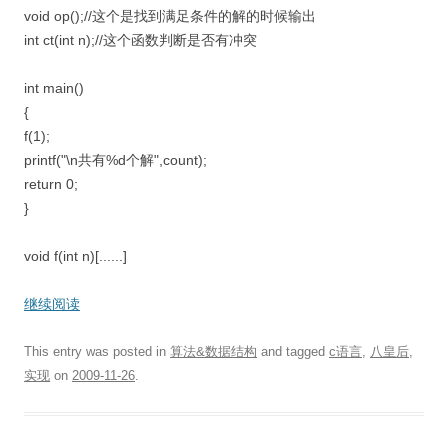
void op();//这个是找到满足条件的解的时候输出
int ct(int n);//这个函数判断是否有冲突
int main()
{
f(1);
printf("\n共有%d个解",count);
return 0;
}
void f(int n)[......]
继续阅读
This entry was posted in
算法&数据结构
and tagged
c语言
,
八皇后
,
实现
on
2009-11-26
.