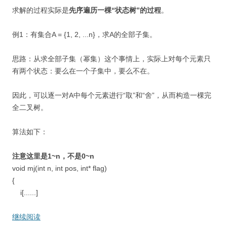
求解的过程实际是
先序遍历一棵“状态树”的过程
。
例1：有集合A = {1, 2, ...n}，求A的全部子集。
思路：从求全部子集（幂集）这个事情上，实际上对每个元素只
有两个状态：要么在一个子集中，要么不在。
因此，可以逐一对A中每个元素进行“取”和“舍”，从而构造一棵完
全二叉树。
算法如下：
注意这里是1~n，不是0~n
void mj(int n, int pos, int* flag)
{
i[......]
继续阅读