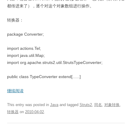
都传进来了），逐个对这个对象数组进行操作。
转换器：
package Converter;
import actions.Tel;
import java.util.Map;
import org.apache.struts2.util.StrutsTypeConverter;
public class TypeConverter extend[......]
继续阅读
This entry was posted in
Java
and tagged
Struts2
,
同名
,
对象转换
,
转换器
on
2010-04-02
.