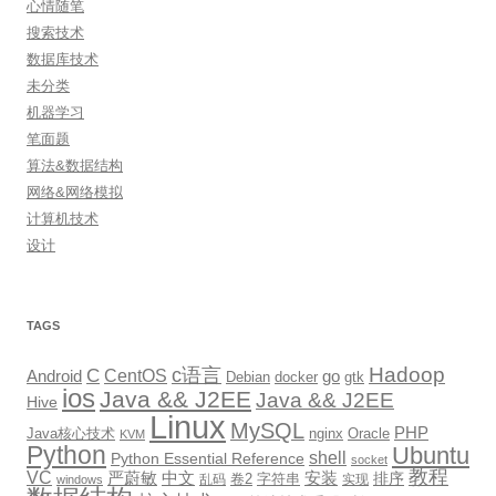
心情随笔
搜索技术
数据库技术
未分类
机器学习
笔面题
算法&数据结构
网络&网络模拟
计算机技术
设计
TAGS
Hadoop
c语言
C
CentOS
go
Android
Debian
docker
gtk
ios
Java && J2EE
Java && J2EE
Hive
Linux
MySQL
PHP
Java核心技术
nginx
Oracle
KVM
Python
Ubuntu
shell
Python Essential Reference
socket
教程
VC
严蔚敏
中文
安装
排序
卷2
字符串
乱码
实现
windows