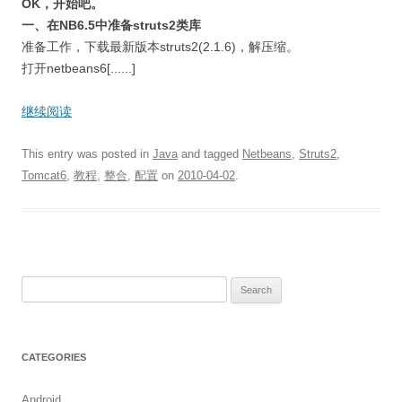
OK，开始吧。
一、在NB6.5中准备struts2类库
准备工作，下载最新版本struts2(2.1.6)，解压缩。
打开netbeans6[......]
继续阅读
This entry was posted in
Java
and tagged
Netbeans
,
Struts2
,
Tomcat6
,
教程
,
整合
,
配置
on
2010-04-02
.
S
e
a
r
CATEGORIES
c
h
Android