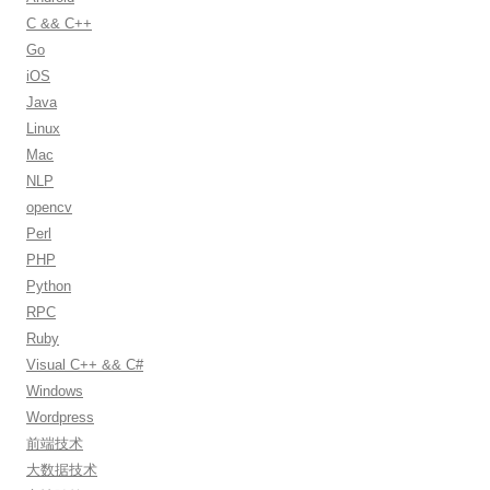
f
C && C++
o
Go
r
iOS
:
Java
Linux
Mac
NLP
opencv
Perl
PHP
Python
RPC
Ruby
Visual C++ && C#
Windows
Wordpress
前端技术
大数据技术