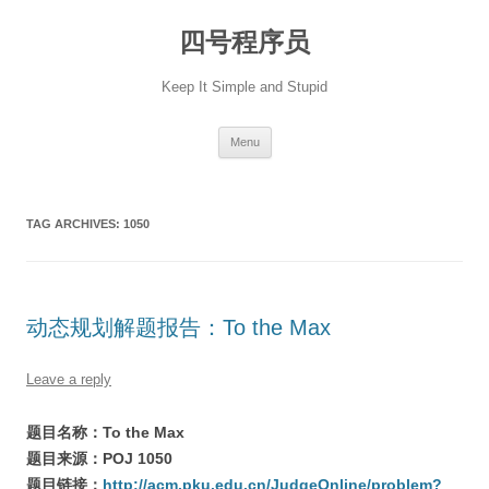
Skip
to
四号程序员
content
Keep It Simple and Stupid
Menu
TAG ARCHIVES:
1050
动态规划解题报告：To the Max
Leave a reply
题目名称：To the Max
题目来源：POJ 1050
题目链接：
http://acm.pku.edu.cn/JudgeOnline/problem?