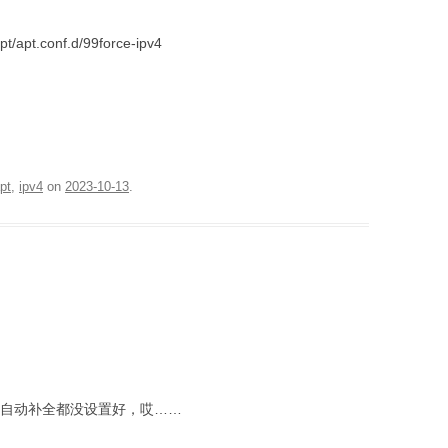
apt/apt.conf.d/99force-ipv4
pt
,
ipv4
on
2023-10-13
.
，连自动补全都没设置好，哎……