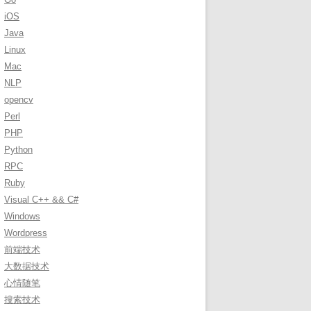
r
iOS
:
Java
Linux
Mac
NLP
opencv
Perl
PHP
Python
RPC
Ruby
Visual C++ && C#
Windows
Wordpress
前端技术
大数据技术
心情随笔
搜索技术