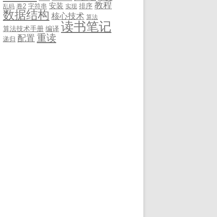
教程
安装
排序
卷2
字符串
乱码
实现
数据结构
核心技术
算法
读书笔记
算法技术手册
编译
重读
配置
递归