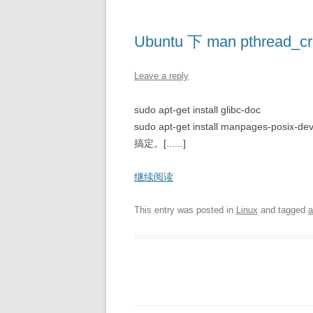
Ubuntu 下 man pthread_
Leave a reply
sudo apt-get install glibc-doc
sudo apt-get install manpages-posix-de
搞定。[......]
继续阅读
This entry was posted in
Linux
and tagged
a