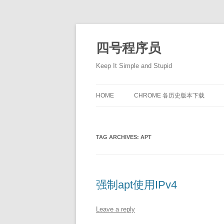
Skip
to
content
四号程序员
Keep It Simple and Stupid
HOME
CHROME 各历史版本下载
TAG ARCHIVES:
APT
强制apt使用IPv4
Leave a reply