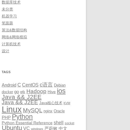
数据库技术
未分类
机器学习
笔面题
算法&数据结构
网络&网络模拟
计算机技术
设计
TAGS
c语言
C
CentOS
Android
Debian
ios
Hadoop
go
Hive
docker
gtk
Java && J2EE
Java && J2EE
Java核心技术
KVM
Linux
MySQL
nginx
Oracle
Python
PHP
shell
Python Essential Reference
socket
Ubuntu
VC
严蔚敏
中文
windows