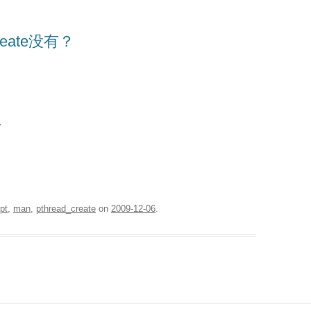
create没有？
v
pt
,
man
,
pthread_create
on
2009-12-06
.