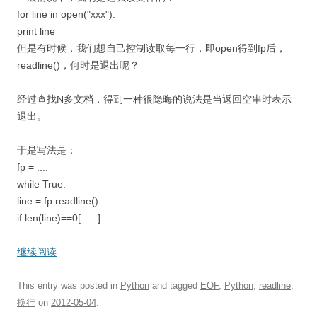
for line in open("xxx"):
print line
但是有时候，我们想自己控制读取每一行，即open得到fp后，
readline()，何时是退出呢？
经过查找N多文档，得到一种很隐晦的说法是当返回空串时表示
退出。
于是写法是：
fp = ....
while True:
line = fp.readline()
if len(line)==0[......]
继续阅读
This entry was posted in
Python
and tagged
EOF
,
Python
,
readline
,
换行
on
2012-05-04
.