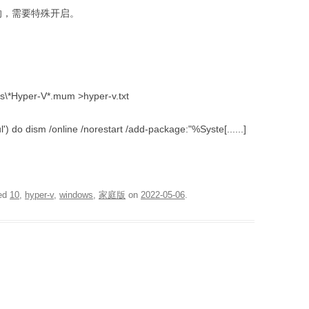
-V的，需要特殊开启。
：
s\*Hyper-V*.mum >hyper-v.txt
>nul') do dism /online /norestart /add-package:"%Syste[......]
ed
10
,
hyper-v
,
windows
,
家庭版
on
2022-05-06
.