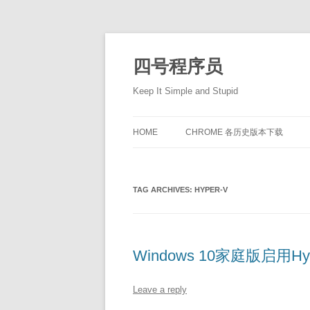
Skip
to
content
四号程序员
Keep It Simple and Stupid
HOME
CHROME 各历史版本下载
TAG ARCHIVES:
HYPER-V
Windows 10家庭版启用Hyp
Leave a reply