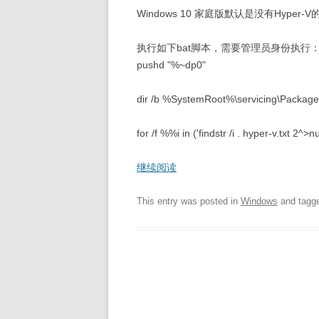
Windows 10 家庭版默认是没有Hyper
执行如下bat脚本，需要管理员身份执行
pushd "%~dp0"
dir /b %SystemRoot%\servicing\Package
for /f %%i in ('findstr /i . hyper-v.txt 2^
继续阅读
This entry was posted in
Windows
and tagg