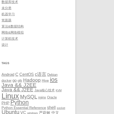
数据库技术
未分类
机器学习
笔面题
算法&数据结构
网络&网络模拟
计算机技术
设计
TAGS
c语言
C
CentOS
Android
Debian
ios
Hadoop
go
Hive
docker
gtk
Java && J2EE
Java && J2EE
Java核心技术
KVM
Linux
MySQL
nginx
Oracle
Python
PHP
shell
Python Essential Reference
socket
Ubuntu
VC
严蔚敏
中文
windows