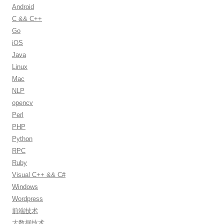
h
Android
f
C && C++
o
Go
r
iOS
:
Java
Linux
Mac
NLP
opencv
Perl
PHP
Python
RPC
Ruby
Visual C++ && C#
Windows
Wordpress
前端技术
大数据技术