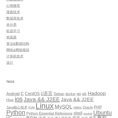
心情随笔
搜索技术
数据库技术
未分类
机器学习
笔面题
算法&数据结构
网络&网络模拟
计算机技术
设计
TAGS
Hadoop
c语言
C
CentOS
go
Android
Debian
docker
gtk
ios
Java && J2EE
Java && J2EE
Hive
Linux
MySQL
PHP
Java核心技术
nginx
Oracle
KVM
Python
Ubuntu
shell
Python Essential Reference
socket
教程
VC
严蔚敏