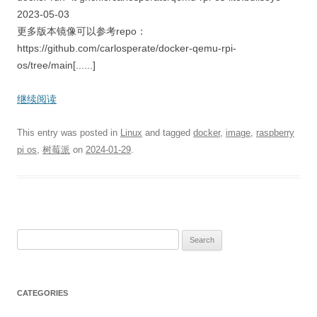
2023-05-03
更多版本镜像可以参考repo：
https://github.com/carlosperate/docker-qemu-rpi-
os/tree/main[......]
继续阅读
This entry was posted in
Linux
and tagged
docker
,
image
,
raspberry
pi os
,
树莓派
on
2024-01-29
.
S
e
a
r
CATEGORIES
c