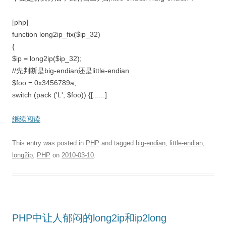
[php]
function long2ip_fix($ip_32)
{
$ip = long2ip($ip_32);
//先判断是big-endian还是little-endian
$foo = 0x3456789a;
switch (pack ('L', $foo)) {[......]
继续阅读
This entry was posted in
PHP
and tagged
big-endian
,
little-endian
,
long2ip
,
PHP
on
2010-03-10
.
PHP中让人郁闷的long2ip和ip2long