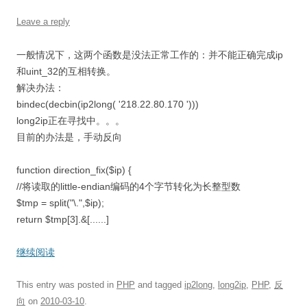
Leave a reply
一般情况下，这两个函数是没法正常工作的：并不能正确完成ip
和uint_32的互相转换。
解决办法：
bindec(decbin(ip2long( '218.22.80.170 ')))
long2ip正在寻找中。。。
目前的办法是，手动反向
function direction_fix($ip) {
//将读取的little-endian编码的4个字节转化为长整型数
$tmp = split("\.",$ip);
return $tmp[3].&[......]
继续阅读
This entry was posted in
PHP
and tagged
ip2long
,
long2ip
,
PHP
,
反
向
on
2010-03-10
.