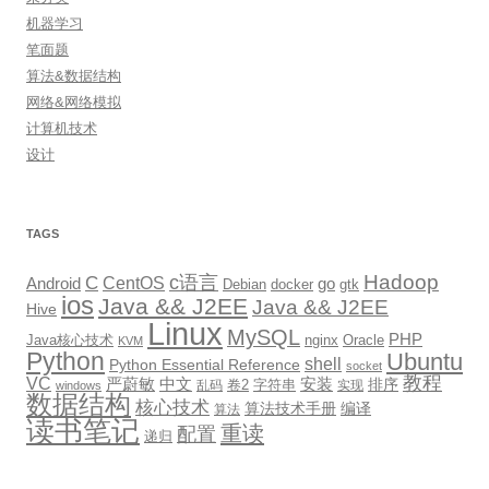
机器学习
笔面题
算法&数据结构
网络&网络模拟
计算机技术
设计
TAGS
Hadoop
c语言
C
CentOS
go
Android
Debian
docker
gtk
ios
Java && J2EE
Java && J2EE
Hive
Linux
MySQL
PHP
Java核心技术
nginx
Oracle
KVM
Python
Ubuntu
shell
Python Essential Reference
socket
教程
VC
严蔚敏
中文
安装
排序
卷2
字符串
乱码
实现
windows
数据结构
核心技术
算法技术手册
编译
算法
读书笔记
重读
配置
递归