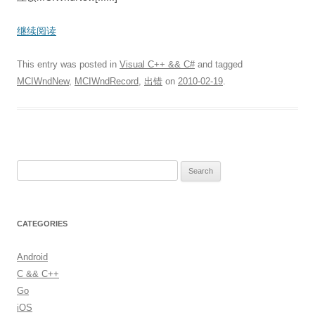
继续阅读
This entry was posted in
Visual C++ && C#
and tagged
MCIWndNew
,
MCIWndRecord
,
出错
on
2010-02-19
.
S
e
a
r
CATEGORIES
c
h
Android
f
C && C++
o
Go
r
iOS