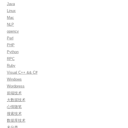
:
Java
Linux
Mac
NLP
opencv
Perl
PHP
Python
RPC
Ruby
Visual C++ && C#
Windows
Wordpress
前端技术
大数据技术
心情随笔
搜索技术
数据库技术
未分类