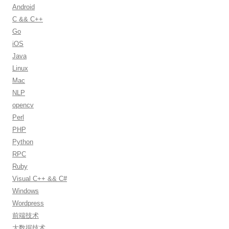
h
Android
f
C && C++
o
Go
r
iOS
:
Java
Linux
Mac
NLP
opencv
Perl
PHP
Python
RPC
Ruby
Visual C++ && C#
Windows
Wordpress
前端技术
大数据技术