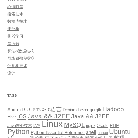
心情随笔
搜索技术
数据库技术
未分类
机器学习
笔面题
算法&数据结构
网络&网络模拟
计算机技术
设计
TAGS
Hadoop
c语言
C
CentOS
go
Android
Debian
docker
gtk
ios
Java && J2EE
Java && J2EE
Hive
Linux
MySQL
PHP
Java核心技术
nginx
Oracle
KVM
Python
Ubuntu
shell
Python Essential Reference
socket
教程
VC
严蔚敏