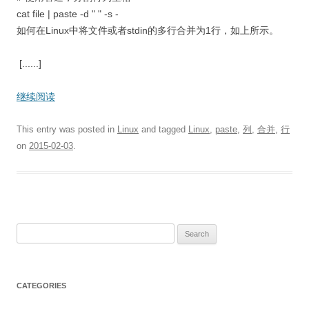
cat file | paste -d " " -s -
如何在Linux中将文件或者stdin的多行合并为1行，如上所示。
[......]
继续阅读
This entry was posted in
Linux
and tagged
Linux
,
paste
,
列
,
合并
,
行
on
2015-02-03
.
S
e
a
r
CATEGORIES
c