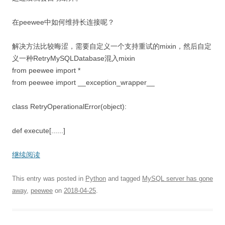
在peewee中如何维持长连接呢？
解决方法比较晦涩，需要自定义一个支持重试的mixin，然后自定
义一种RetryMySQLDatabase混入mixin
from peewee import *
from peewee import __exception_wrapper__
class RetryOperationalError(object):
def execute[......]
继续阅读
This entry was posted in
Python
and tagged
MySQL server has gone
away
,
peewee
on
2018-04-25
.