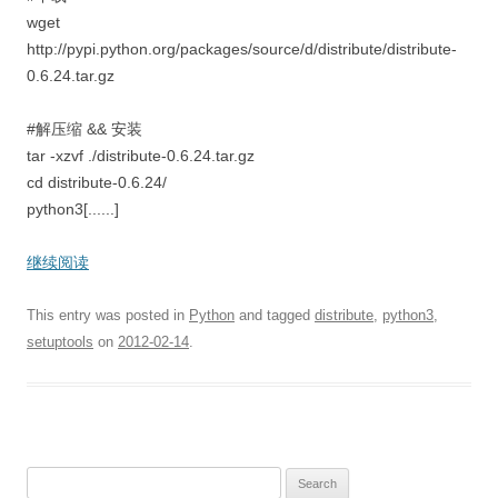
wget
http://pypi.python.org/packages/source/d/distribute/distribute-
0.6.24.tar.gz
#解压缩 && 安装
tar -xzvf ./distribute-0.6.24.tar.gz
cd distribute-0.6.24/
python3[......]
继续阅读
This entry was posted in
Python
and tagged
distribute
,
python3
,
setuptools
on
2012-02-14
.
S