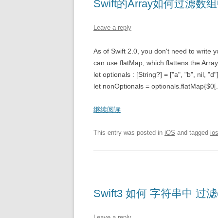
Swift的Array如何过滤数组中
Leave a reply
As of Swift 2.0, you don't need to write y
can use flatMap, which flattens the Array a
let optionals : [String?] = ["a", "b", nil, "d"
let nonOptionals = optionals.flatMap{$0[..
继续阅读
This entry was posted in
iOS
and tagged
io
Swift3 如何 字符串中 过滤
Leave a reply