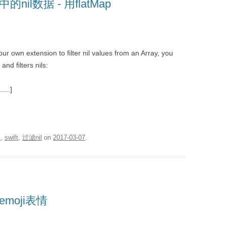
的nil数据 - 用flatMap
our own extension to filter nil values from an Array, you
nd filters nils:
]
....]
s
,
swift
,
过滤nil
on
2017-03-07
.
emoji表情