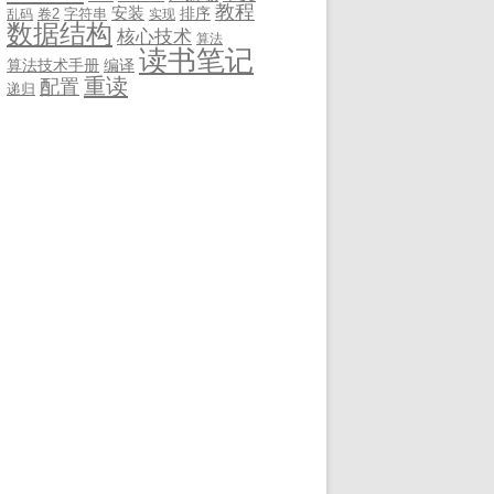
教程
安装
排序
卷2
字符串
乱码
实现
数据结构
核心技术
算法
读书笔记
算法技术手册
编译
重读
配置
递归