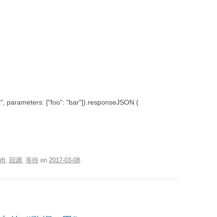
t", parameters: ["foo": "bar"]).responseJSON {
ift
,
回调
,
等待
on
2017-03-08
.