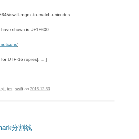
08645/swift-regex-to-match-unicodes
u have shown is U+1F600.
Emoticons
)
or UTF-16 repres[......]
oji
,
ios
,
swift
on
2016-12-30
.
 mark分割线