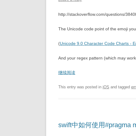
http://stackoverflow.com/questions/384
The Unicode code point of the emoji yo
(
Unicode 9.0 Character Code Charts - 
And your regex pattern (which may work f
继续阅读
This entry was posted in
iOS
and tagged
em
swift中如何使用#pragma