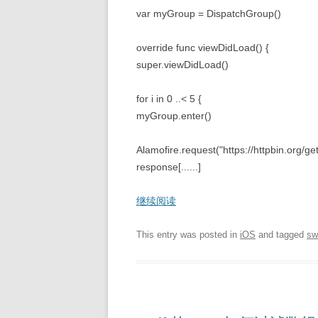
var myGroup = DispatchGroup()
override func viewDidLoad() {
super.viewDidLoad()
for i in 0 ..< 5 {
myGroup.enter()
Alamofire.request("https://httpbin.org/ge
response[......]
继续阅读
This entry was posted in
iOS
and tagged
sw