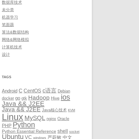
数据库技术
未分类
机器学习
笔面题
算法&数据结构
网络&网络模拟
计算机技术
设计
TAGS
c语言
C
CentOS
Android
Debian
ios
Hadoop
go
Hive
docker
gtk
Java && J2EE
Java && J2EE
Java核心技术
KVM
Linux
MySQL
nginx
Oracle
Python
PHP
shell
Python Essential Reference
socket
Ubuntu
VC
严蔚敏
中文
windows