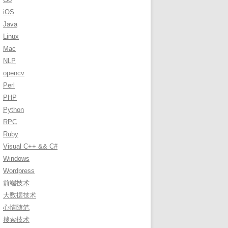
r
iOS
:
Java
Linux
Mac
NLP
opencv
Perl
PHP
Python
RPC
Ruby
Visual C++ && C#
Windows
Wordpress
前端技术
大数据技术
心情随笔
搜索技术