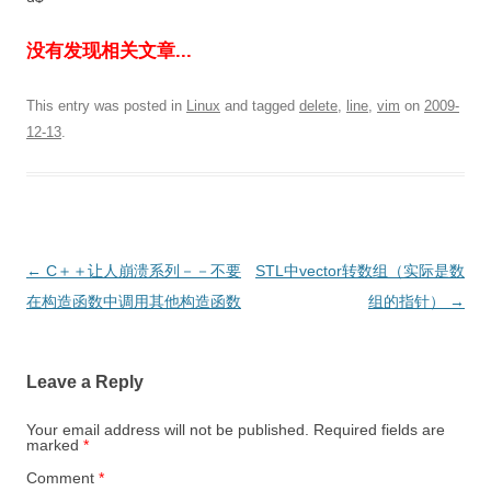
没有发现相关文章...
This entry was posted in
Linux
and tagged
delete
,
line
,
vim
on
2009-
12-13
.
Post
←
C＋＋让人崩溃系列－－不要
STL中vector转数组（实际是数
navigation
在构造函数中调用其他构造函数
组的指针）
→
Leave a Reply
Your email address will not be published.
Required fields are
marked
*
Comment
*