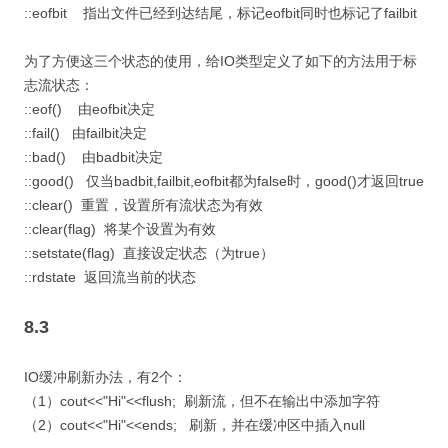
::eofbit 指出文件已经到达结尾，标记eofbit同时也标记了failbit
为了方便这三个状态的使用，给IO类型定义了如下的方法用于标
志流状态：
::eof() 由eofbit决定
::fail() 由failbit决定
::bad() 由badbit决定
::good() 仅当badbit,failbit,eofbit都为false时，good()才返回true
::clear() 重置，设置所有流状态为有效
::clear(flag) 将某个设置为有效
::setstate(flag) 直接设定状态（为true）
::rdstate 返回流当前的状态
8.3
IO缓冲刷新办法，有2个：
（1）cout<<"Hi"<<flush; 刷新流，但不在输出中添加字符
（2）cout<<"Hi"<<ends; 刷新，并在缓冲区中插入null