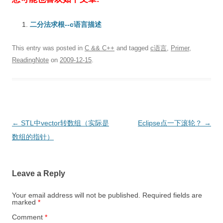
二分法求根--c语言描述
This entry was posted in
C && C++
and tagged
c语言
,
Primer
,
ReadingNote
on
2009-12-15
.
Post
←
STL中vector转数组（实际是
Eclipse点一下滚轮？
→
navigation
数组的指针）
Leave a Reply
Your email address will not be published.
Required fields are
marked
*
Comment
*