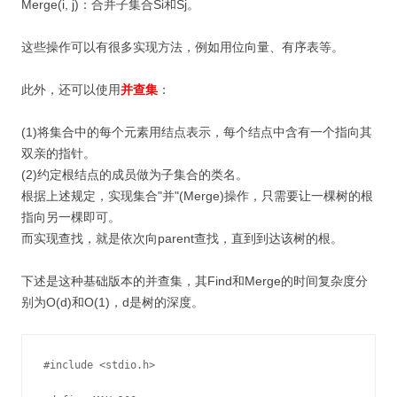
Merge(i, j)：合并子集合Si和Sj。
这些操作可以有很多实现方法，例如用位向量、有序表等。
此外，还可以使用
并查集
：
(1)将集合中的每个元素用结点表示，每个结点中含有一个指向其
双亲的指针。
(2)约定根结点的成员做为子集合的类名。
根据上述规定，实现集合"并"(Merge)操作，只需要让一棵树的根
指向另一棵即可。
而实现查找，就是依次向parent查找，直到到达该树的根。
下述是这种基础版本的并查集，其Find和Merge的时间复杂度分
别为O(d)和O(1)，d是树的深度。
#include <stdio.h>
