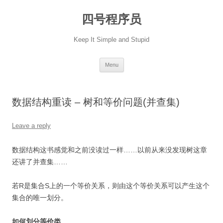
Skip
to
四号程序员
content
Keep It Simple and Stupid
Menu
数据结构重读 – 树和等价问题(并查集)
Leave a reply
数据结构这书感觉和之前没读过一样……以前从来没发现树这章
还讲了并查集……
若R是集合S上的一个等价关系，则由这个等价关系可以产生这个
集合的唯一划分。
如何划分等价类