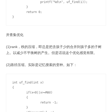
		printf("%d\n", uf_find(i));

	}

	return 0;

}
并查集优化
(1)rank，秩的压缩，即总是把含孩子少的合并到孩子多的子树
上。以减少不平衡树的产生。但是话说这个优化感觉有限。
(2)路径压缩。实际是记忆搜索的变种。如下：
int uf_find(int x)

{

	if(x<0||x>=MAX)

	{

		return -1;

	}
