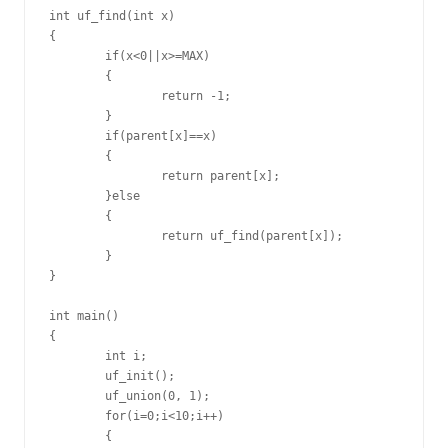
int uf_find(int x)

{

	if(x<0||x>=MAX)

	{

		return -1;

	}

	if(parent[x]==x)

	{

		return parent[x];

	}else

	{

		return uf_find(parent[x]);

	}

}

int main()

{

	int i;

	uf_init();

	uf_union(0, 1);

	for(i=0;i<10;i++)

	{
