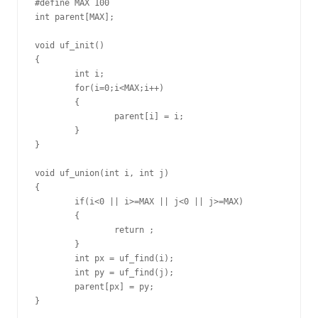
#define MAX 100

int parent[MAX];

void uf_init()

{

	int i;

	for(i=0;i<MAX;i++)

	{

		parent[i] = i;

	}

}

void uf_union(int i, int j)

{

	if(i<0 || i>=MAX || j<0 || j>=MAX)

	{

		return ;

	}

	int px = uf_find(i);

        int py = uf_find(j);

        parent[px] = py;

}
