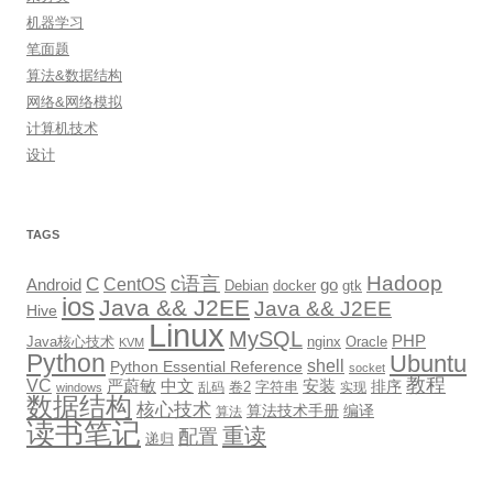
机器学习
笔面题
算法&数据结构
网络&网络模拟
计算机技术
设计
TAGS
Hadoop
c语言
C
CentOS
go
Android
Debian
docker
gtk
ios
Java && J2EE
Java && J2EE
Hive
Linux
MySQL
PHP
Java核心技术
nginx
Oracle
KVM
Python
Ubuntu
shell
Python Essential Reference
socket
教程
VC
严蔚敏
中文
安装
排序
卷2
字符串
乱码
实现
windows
数据结构
核心技术
算法技术手册
编译
算法
读书笔记
重读
配置
递归