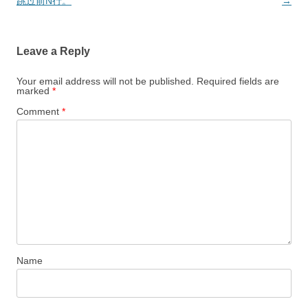
navigation
跳过前N行。
→
Leave a Reply
Your email address will not be published.
Required fields are
marked
*
Comment
*
Name