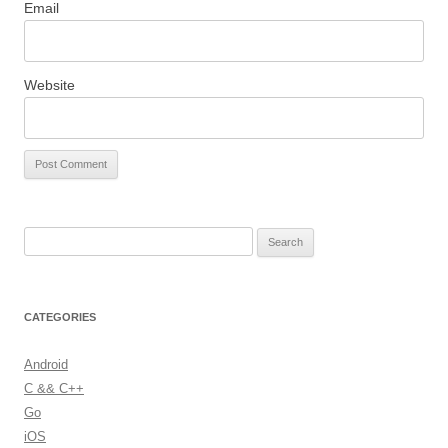
Email
Website
S
e
a
r
CATEGORIES
c
h
Android
f
C && C++
o
Go
r
iOS