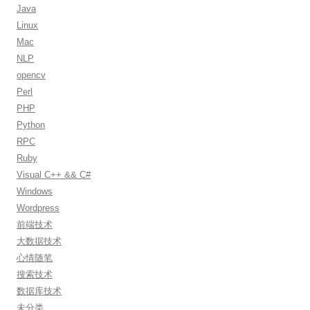
:
Java
Linux
Mac
NLP
opencv
Perl
PHP
Python
RPC
Ruby
Visual C++ && C#
Windows
Wordpress
前端技术
大数据技术
心情随笔
搜索技术
数据库技术
未分类