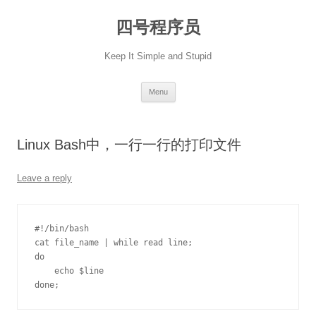
Skip
to
四号程序员
content
Keep It Simple and Stupid
Menu
Linux Bash中，一行一行的打印文件
Leave a reply
#!/bin/bash

cat file_name | while read line;

do

    echo $line

done;