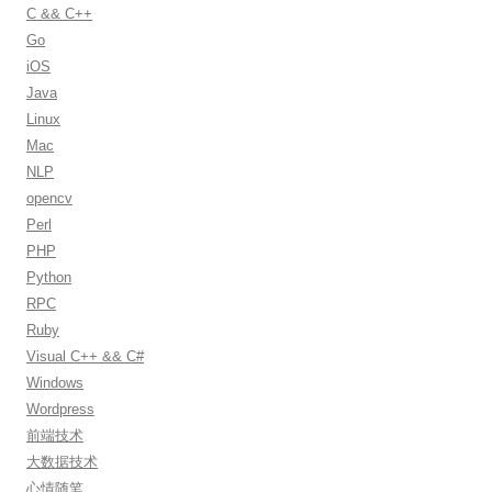
f
C && C++
o
Go
r
iOS
:
Java
Linux
Mac
NLP
opencv
Perl
PHP
Python
RPC
Ruby
Visual C++ && C#
Windows
Wordpress
前端技术
大数据技术
心情随笔