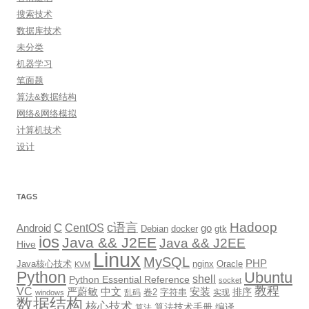
搜索技术
数据库技术
未分类
机器学习
笔面题
算法&数据结构
网络&网络模拟
计算机技术
设计
TAGS
Hadoop
c语言
C
CentOS
go
Android
Debian
docker
gtk
ios
Java && J2EE
Java && J2EE
Hive
Linux
MySQL
PHP
Java核心技术
nginx
Oracle
KVM
Python
Ubuntu
shell
Python Essential Reference
socket
教程
VC
严蔚敏
中文
安装
排序
卷2
字符串
乱码
实现
windows
数据结构
核心技术
算法技术手册
编译
算法