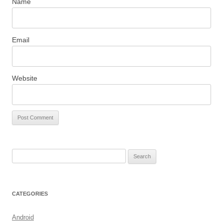
Name
Email
Website
S
e
a
r
CATEGORIES
c
h
Android