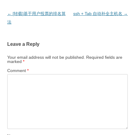
Post
←
[转载]基于用户投票的排名算
ssh + Tab 自动补全主机名
→
navigation
法
Leave a Reply
Your email address will not be published.
Required fields are
marked
*
Comment
*