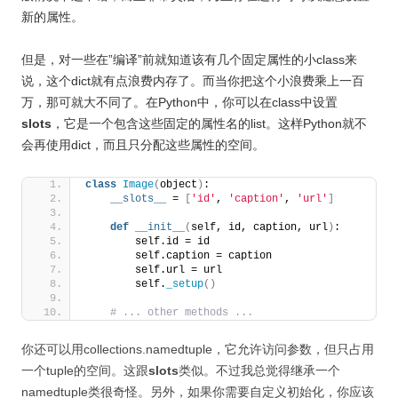
新的属性。
但是，对一些在”编译”前就知道该有几个固定属性的小class来
说，这个dict就有点浪费内存了。而当你把这个小浪费乘上一百
万，那可就大不同了。在Python中，你可以在class中设置
slots
，它是一个包含这些固定的属性名的list。这样Python就不
会再使用dict，而且只分配这些属性的空间。
class
Image
(
object
)
:
__slots__
 = 
[
'id'
, 
'caption'
, 
'url'
]
def
__init__
(
self, id, caption, url
)
:
        self.id = id
        self.caption = caption
        self.url = url
        self.
_setup
()
# ... other methods ...
你还可以用collections.namedtuple，它允许访问参数，但只占用
一个tuple的空间。这跟
slots
类似。不过我总觉得继承一个
namedtuple类很奇怪。另外，如果你需要自定义初始化，你应该