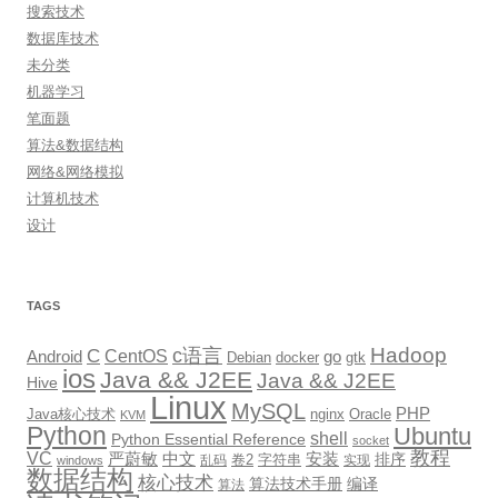
搜索技术
数据库技术
未分类
机器学习
笔面题
算法&数据结构
网络&网络模拟
计算机技术
设计
TAGS
Hadoop
c语言
C
CentOS
go
Android
Debian
docker
gtk
ios
Java && J2EE
Java && J2EE
Hive
Linux
MySQL
PHP
Java核心技术
nginx
Oracle
KVM
Python
Ubuntu
shell
Python Essential Reference
socket
教程
VC
严蔚敏
中文
安装
排序
卷2
字符串
乱码
实现
windows
数据结构
核心技术
算法技术手册
编译
算法