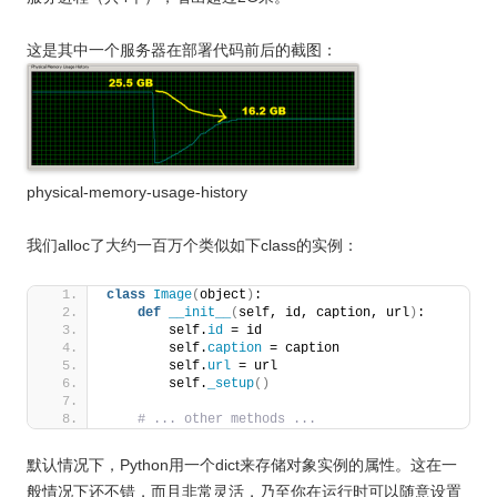
这是其中一个服务器在部署代码前后的截图：
physical-memory-usage-history
我们alloc了大约一百万个类似如下class的实例：
class
Image
(
object
)
:
def
__init__
(
self, id, caption, url
)
:
        self.
id
 = id
        self.
caption
 = caption
        self.
url
 = url
        self.
_setup
()
# ... other methods ...
默认情况下，Python用一个dict来存储对象实例的属性。这在一
般情况下还不错，而且非常灵活，乃至你在运行时可以随意设置