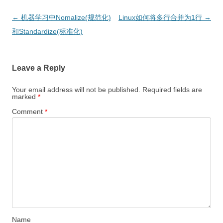
Post
←
机器学习中Nomalize(规范化)
Linux如何将多行合并为1行
→
navigation
和Standardize(标准化)
Leave a Reply
Your email address will not be published.
Required fields are
marked
*
Comment
*
Name