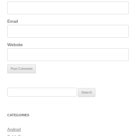
Email
Website
S
e
a
r
CATEGORIES
c
h
Android
f