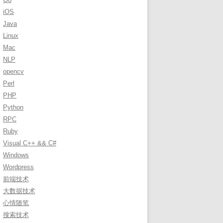
r
iOS
:
Java
Linux
Mac
NLP
opencv
Perl
PHP
Python
RPC
Ruby
Visual C++ && C#
Windows
Wordpress
前端技术
大数据技术
心情随笔
搜索技术