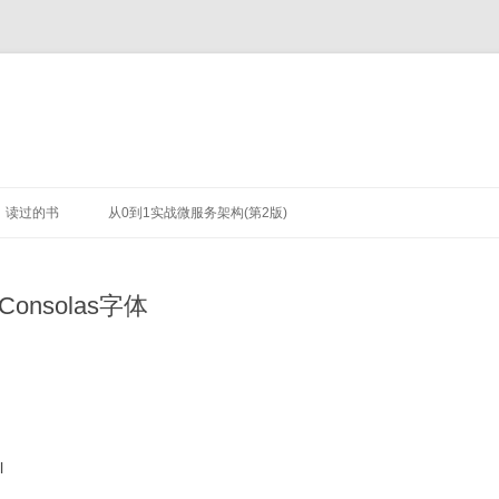
读过的书
从0到1实战微服务架构(第2版)
onsolas字体
l