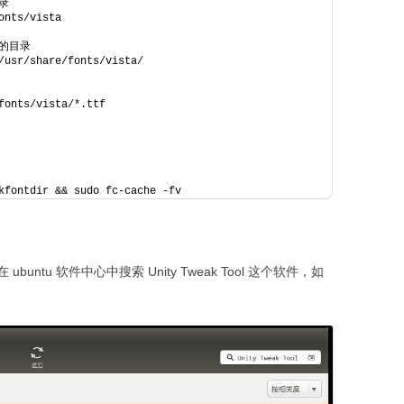
录
onts/vista
的目录
/usr/share/fonts/vista/
fonts/vista/*.ttf
kfontdir && sudo fc-cache -fv
tu 软件中心中搜索 Unity Tweak Tool 这个软件，如