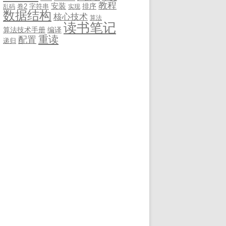
教程
安装
排序
卷2
字符串
乱码
实现
数据结构
核心技术
算法
读书笔记
算法技术手册
编译
重读
配置
递归