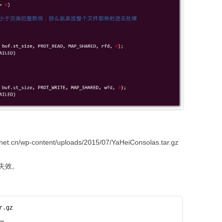
et.cn/wp-content/uploads/2015/07/YaHeiConsolas.tar.gz
失效。
r.gz