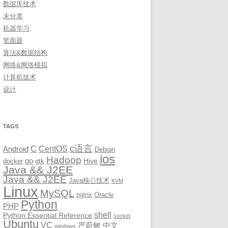
数据库技术
未分类
机器学习
笔面题
算法&数据结构
网络&网络模拟
计算机技术
设计
TAGS
c语言
C
CentOS
Android
Debian
ios
Hadoop
go
Hive
docker
gtk
Java && J2EE
Java && J2EE
Java核心技术
KVM
Linux
MySQL
nginx
Oracle
Python
PHP
shell
Python Essential Reference
socket
Ubuntu
VC
严蔚敏
中文
windows