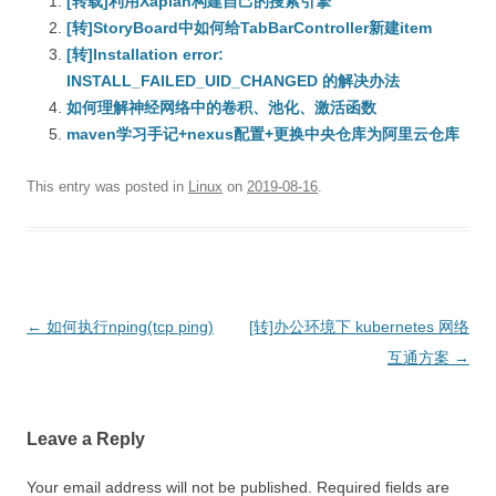
[转载]利用Xapian构建自己的搜索引擎
[转]StoryBoard中如何给TabBarController新建item
[转]Installation error:
INSTALL_FAILED_UID_CHANGED 的解决办法
如何理解神经网络中的卷积、池化、激活函数
maven学习手记+nexus配置+更换中央仓库为阿里云仓库
This entry was posted in
Linux
on
2019-08-16
.
Post
←
如何执行nping(tcp ping)
[转]办公环境下 kubernetes 网络
navigation
互通方案
→
Leave a Reply
Your email address will not be published.
Required fields are