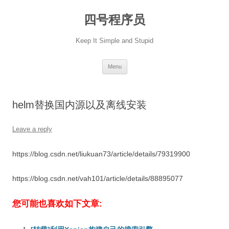
Skip
to
四号程序员
content
Keep It Simple and Stupid
Menu
helm替换国内源以及离线安装
Leave a reply
https://blog.csdn.net/liukuan73/article/details/79319900
https://blog.csdn.net/vah101/article/details/88895077
您可能也喜欢如下文章: