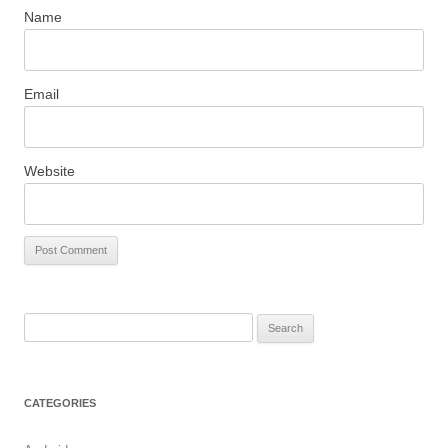
Name
Email
Website
S
e
a
r
CATEGORIES
c
h