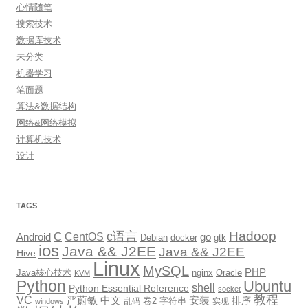
心情随笔
搜索技术
数据库技术
未分类
机器学习
笔面题
算法&数据结构
网络&网络模拟
计算机技术
设计
TAGS
Hadoop
c语言
C
CentOS
go
Android
Debian
docker
gtk
ios
Java && J2EE
Java && J2EE
Hive
Linux
MySQL
PHP
Java核心技术
nginx
Oracle
KVM
Python
Ubuntu
shell
Python Essential Reference
socket
教程
VC
严蔚敏
中文
安装
排序
卷2
字符串
乱码
实现
windows