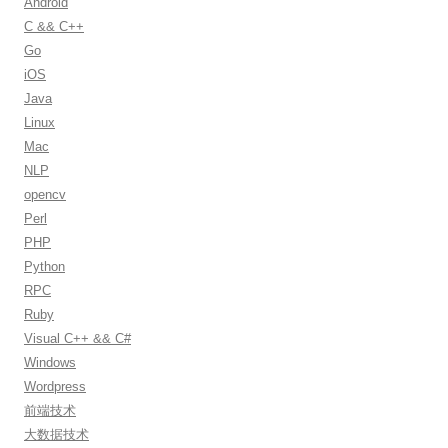
Android
f
C && C++
o
Go
r
iOS
:
Java
Linux
Mac
NLP
opencv
Perl
PHP
Python
RPC
Ruby
Visual C++ && C#
Windows
Wordpress
前端技术
大数据技术