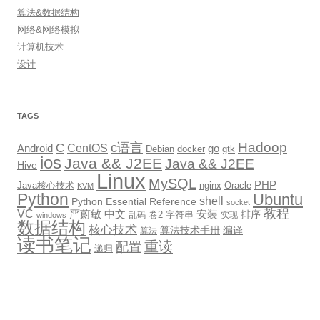
算法&数据结构
网络&网络模拟
计算机技术
设计
TAGS
Hadoop
c语言
C
CentOS
go
Android
Debian
docker
gtk
ios
Java && J2EE
Java && J2EE
Hive
Linux
MySQL
PHP
Java核心技术
nginx
Oracle
KVM
Python
Ubuntu
shell
Python Essential Reference
socket
教程
VC
严蔚敏
中文
安装
排序
卷2
字符串
乱码
实现
windows
数据结构
核心技术
算法技术手册
编译
算法
读书笔记
重读
配置
递归