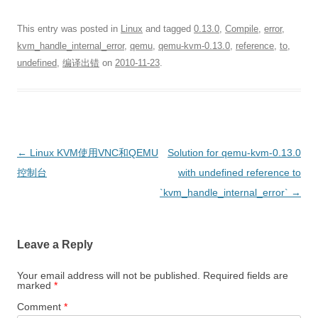
This entry was posted in
Linux
and tagged
0.13.0
,
Compile
,
error
,
kvm_handle_internal_error
,
qemu
,
qemu-kvm-0.13.0
,
reference
,
to
,
undefined
,
编译出错
on
2010-11-23
.
Post
←
Linux KVM使用VNC和QEMU
Solution for qemu-kvm-0.13.0
navigation
控制台
with undefined reference to
`kvm_handle_internal_error`
→
Leave a Reply
Your email address will not be published.
Required fields are
marked
*
Comment
*