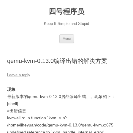
Skip
to
四号程序员
content
Keep It Simple and Stupid
Menu
qemu-kvm-0.13.0编译出错的解决方案
Leave a reply
现象
最新版本的qemu-kvm-0.13.0居然编译出错。。现象如下：
[shell]
#出错信息
kvm-all.o: In function `kvm_run':
/home/liheyuan/code/qemu-kvm-0.13.0/qemu-kvm.c:675:
undefined reference to `kvm_handle_internal_error'